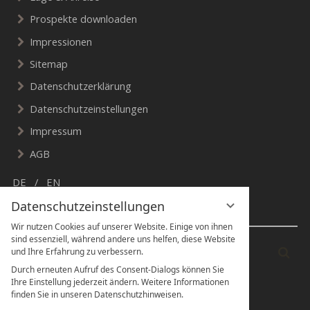
Prospekte downloaden
Impressionen
Sitemap
Datenschutzerklärung
Datenschutzeinstellungen
Impressum
AGB
DE
EN
Datenschutzeinstellungen
Suche & Social Media
Wir nutzen Cookies auf unserer Website. Einige von ihnen
sind essenziell, während andere uns helfen, diese Website
Suchbegriff
Suc
und Ihre Erfahrung zu verbessern.
eingeben
Durch erneuten Aufruf des Consent-Dialogs können Sie
Ihre Einstellung jederzeit ändern. Weitere Informationen
finden Sie in unseren Datenschutzhinweisen.