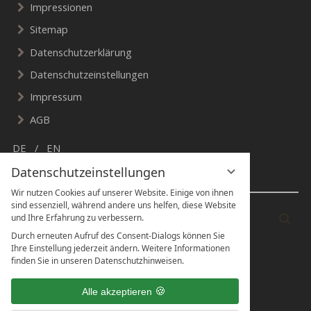
Impressionen
Sitemap
Datenschutzerklärung
Datenschutzeinstellungen
Impressum
AGB
DE
EN
Datenschutzeinstellungen
Suche & Social Media
Wir nutzen Cookies auf unserer Website. Einige von ihnen
sind essenziell, während andere uns helfen, diese Website
Suchbegriff
Suc
und Ihre Erfahrung zu verbessern.
eingeben
Durch erneuten Aufruf des Consent-Dialogs können Sie
Ihre Einstellung jederzeit ändern. Weitere Informationen
finden Sie in unseren Datenschutzhinweisen.
Alle akzeptieren