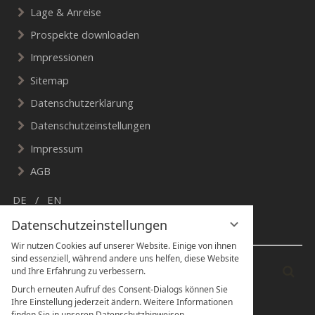
Lage & Anreise
Prospekte downloaden
Impressionen
Sitemap
Datenschutzerklärung
Datenschutzeinstellungen
Impressum
AGB
DE
EN
Datenschutzeinstellungen
Suche & Social Media
Wir nutzen Cookies auf unserer Website. Einige von ihnen
sind essenziell, während andere uns helfen, diese Website
Suchbegriff
Suc
und Ihre Erfahrung zu verbessern.
eingeben
Durch erneuten Aufruf des Consent-Dialogs können Sie
Ihre Einstellung jederzeit ändern. Weitere Informationen
finden Sie in unseren Datenschutzhinweisen.